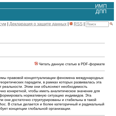
ИМП
ДПП
сум
|
Декларация о защите данных
|
RSS
|
Читать данную статью в PDF-формате
емы правовой концептуализации феномена международных
еоретических парадигм, в рамках которых развивалась эта
ют реальности. Этим они объясняют необходимость
но конкретной, чтобы иметь аналитическое значение для
х формировать нормативную ситуацию индивидов. Эта
и они достаточно структурированы и стабильны в такой
hoc. В статье делается и более категоричный и радикальный
ебует концепции глобальной организации.