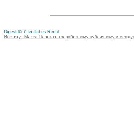
Digest für öffentliches Recht
Институт Макса Планка по зарубежному публичному и между