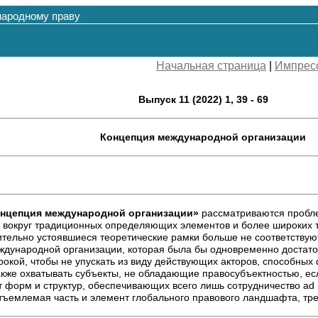
народному праву
Начальная страница
|
Импрес
Выпуск 11 (2022) 1, 39 - 69
Концепция международной организации
нцепция международной организации»
рассматриваются пробл
я вокруг традиционных определяющих элементов и более широких т
сительно устоявшиеся теоретические рамки больше не соответству
ународной организации, которая была бы одновременно достаточ
рокой, чтобы не упускать из виду действующих акторов, способны
кже охватывать субъекты, не обладающие правосубъектностью, есл
т форм и структур, обеспечивающих всего лишь сотрудничество ad 
отъемлемая часть и элемент глобального правового ландшафта, тр