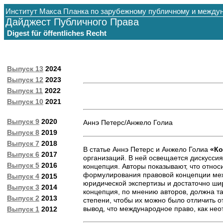
Институт Макса Планка по зарубежному публичному и между
Дайджест Публичного Права
Digest für öffentliches Recht
Выпуск 13
2024
Выпуск 12
2023
Выпуск 11
2022
Выпуск 10
2021
Выпуск 9
2020
Аннэ Петерс/Анжело Голиа
Выпуск 8
2019
Выпуск 7
2018
В статье Аннэ Петерс и Анжело Голиа
«Ко
Выпуск 6
2017
организаций. В ней освещается дискусси
Выпуск 5
2016
концепция. Авторы показывают, что отно
формулирования правовой концепции межд
Выпуск 4
2015
юридической экспертизы и достаточно ши
Выпуск 3
2014
концепция, по мнению авторов, должна та
Выпуск 2
2013
степени, чтобы их можно было отличить о
вывод, что международное право, как не
Выпуск 1
2012