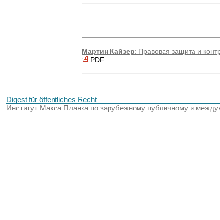
Мартин Кайзер
: Правовая защита и контр
PDF
Digest für öffentliches Recht
Институт Макса Планка по зарубежному публичному и между