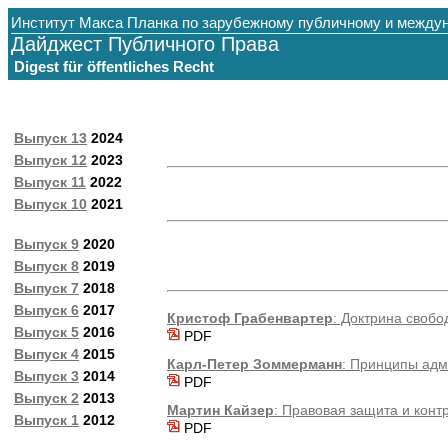
Институт Макса Планка по зарубежному публичному и между
Дайджест Публичного Права
Digest für öffentliches Recht
Выпуск 13
2024
Выпуск 12
2023
Выпуск 11
2022
Выпуск 10
2021
Выпуск 9
2020
Выпуск 8
2019
Выпуск 7
2018
Выпуск 6
2017
Кристоф Грабенвартер
: Доктрина своб
Выпуск 5
2016
PDF
Выпуск 4
2015
Карл-Петер Зоммерманн
: Принципы адм
Выпуск 3
2014
PDF
Выпуск 2
2013
Мартин Кайзер
: Правовая защита и контр
Выпуск 1
2012
PDF