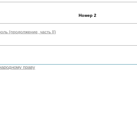
Номер 2
оль (продолжение, часть II)
народному праву