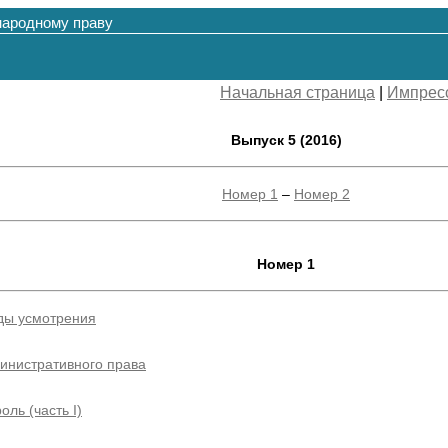
народному праву
Начальная страница
|
Импрес
Выпуск 5 (2016)
Номер 1
–
Номер 2
Номер 1
оды усмотрения
инистративного права
оль (часть I)