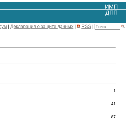
ИМП
ДПП
сум
|
Декларация о защите данных
|
RSS
|
1
41
87