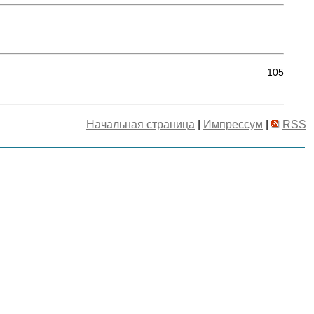
105
Начальная страница
|
Импрессум
|
RSS