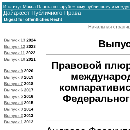
Институт Макса Планка по зарубежному публичному и между
Дайджест Публичного Права
Digest für öffentliches Recht
Начальная страни
Выпуск 13
2024
Выпуск
Выпуск 12
2023
Выпуск 11
2022
Выпуск 10
2021
Правовой плюр
Выпуск 9
2020
международ
Выпуск 8
2019
Выпуск 7
2018
компаративис
Выпуск 6
2017
Федеральног
Выпуск 5
2016
Выпуск 4
2015
Выпуск 3
2014
Выпуск 2
2013
Выпуск 1
2012