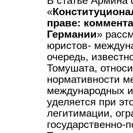
В статье Армина
«
Конституциона
праве: коммент
Германии
» расс
юристов- междуна
очередь, известн
Томушата, относ
нормативности ме
международных и
уделяется при эт
легитимации, огр
государственно-п