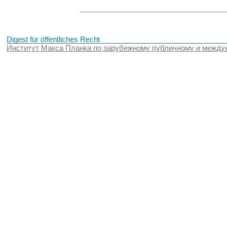
Digest für öffentliches Recht
Институт Макса Планка по зарубежному публичному и между