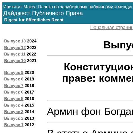
Институт Макса Планка по зарубежному публичному и между
Дайджест Публичного Права
Digest für öffentliches Recht
Начальная страни
Выпуск 13
2024
Выпуск
Выпуск 12
2023
Выпуск 11
2022
Выпуск 10
2021
Конституцио
Выпуск 9
2020
праве: комме
Выпуск 8
2019
Выпуск 7
2018
Выпуск 6
2017
Выпуск 5
2016
Выпуск 4
2015
Армин фон Богда
Выпуск 3
2014
Выпуск 2
2013
Выпуск 1
2012